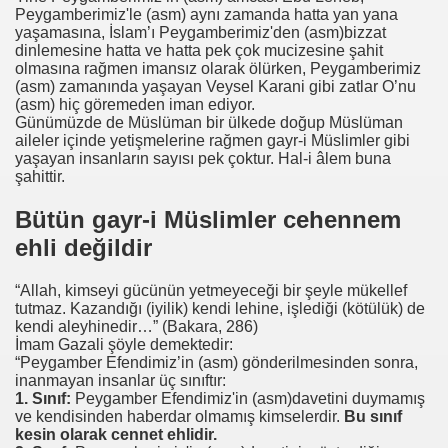
Peygamberimiz'le (asm) aynı zamanda hatta yan yana
yaşamasına, İslam’ı Peygamberimiz'den (asm)bizzat
dinlemesine hatta ve hatta pek çok mucizesine şahit
olmasına rağmen imansız olarak ölürken, Peygamberimiz
(asm) zamanında yaşayan Veysel Karani gibi zatlar O’nu
(asm) hiç göremeden iman ediyor.
Günümüzde de Müslüman bir ülkede doğup Müslüman
aileler içinde yetişmelerine rağmen gayr-i Müslimler gibi
yaşayan insanların sayısı pek çoktur. Hal-i âlem buna
şahittir.
Bütün gayr-i Müslimler cehennem
ehli değildir
“Allah, kimseyi gücünün yetmeyeceği bir şeyle mükellef
tutmaz. Kazandığı (iyilik) kendi lehine, işlediği (kötülük) de
kendi aleyhinedir…”
(Bakara, 286)
İmam Gazali
şöyle demektedir:
“Peygamber Efendimiz’in (asm) gönderilmesinden sonra,
inanmayan insanlar üç sınıftır:
1. Sınıf:
Peygamber Efendimiz'in (asm)davetini duymamış
ve kendisinden haberdar olmamış kimselerdir.
Bu sınıf
kesin olarak cennet ehlidir.