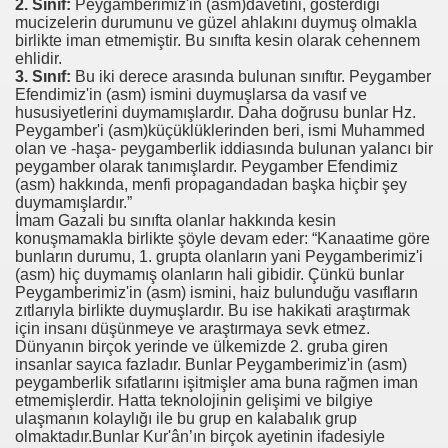
2. Sınıf:
Peygamberimiz'in (asm)davetini, gösterdiği
mucizelerin durumunu ve güzel ahlakını duymuş olmakla
birlikte iman etmemiştir. Bu sınıfta kesin olarak cehennem
ehlidir.
3. Sınıf:
Bu iki derece arasında bulunan sınıftır. Peygamber
Efendimiz'in (asm) ismini duymuşlarsa da vasıf ve
hususiyetlerini duymamışlardır. Daha doğrusu bunlar Hz.
Peygamber'i (asm)küçüklüklerinden beri, ismi Muhammed
olan ve -haşa- peygamberlik iddiasında bulunan yalancı bir
peygamber olarak tanımışlardır. Peygamber Efendimiz
(asm) hakkında, menfi propagandadan başka hiçbir şey
duymamışlardır.”
İmam Gazali bu sınıfta olanlar hakkında kesin
konuşmamakla birlikte şöyle devam eder: “Kanaatime göre
bunların durumu, 1. grupta olanların yani Peygamberimiz'i
(asm) hiç duymamış olanların hali gibidir. Çünkü bunlar
Peygamberimiz'in (asm) ismini, haiz bulunduğu vasıfların
zıtlarıyla birlikte duymuşlardır. Bu ise hakikati araştırmak
için insanı düşünmeye ve araştırmaya sevk etmez.
Dünyanın birçok yerinde ve ülkemizde 2. gruba giren
insanlar sayıca fazladır. Bunlar Peygamberimiz'in (asm)
peygamberlik sıfatlarını işitmişler ama buna rağmen iman
etmemişlerdir. Hatta teknolojinin gelişimi ve bilgiye
ulaşmanın kolaylığı ile bu grup en kalabalık grup
olmaktadır.Bunlar Kur'ân’ın birçok ayetinin ifadesiyle