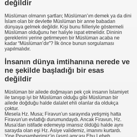
değildir
Müslüman olmanın şartları; Müslüman’ım demek ya da dini
İslam olan bir devlette Müslüman bir anne babadan
dünyaya gelmek değildir. Kişi bunu fiilleriyle göstermeli
Müslüman olduğunu her haliyle ispat etmelidir. Dininin
gereklerini yerine getirmeyen bir Müslüman acaba ne
kadar “Müslüman’dır”? İlk önce bunun sorgulaması
yapılmalıdır.
İnsanın dünya imtihanına nerede ve
ne şekilde başladığı bir esas
değildir
Müslüman bir ailede doğmayan pek çok insanın İslamiyet
ile tanışıp iyi bir Müslüman olduğu gibi Müslüman bir
ailede doğduğu halde dalalet ehli olanlar da oldukça
çoktur.
Mesela Hz. Musa; Firavun'un sarayında yetişmiş hatta
Firavun'un evlatlığı durumundaydı. Ancak Firavun, Hz.
Musa'dan istifade edemeyip imansız öldüğü halde aynı
sarayda olan eşi Hz. Asiye validemiz, imanını kurtardı.
Yine Peygamberimiz’in (asm) amcası Ebu Leheb,