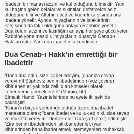
İbadetin bir manası aczini ve kul olduğunu bilmektir. Yani
kul başına gelen belalar ve sıkıntıları defetmekte aciz
olduğunu bilir ve Allahın gücü ve kudreti karşısında ona
ibadete yönelir. Ayrıca ihtiyaçlarının ve isteklerinin
karşısında da fakir olduğunu anlayıp Rabbine yönelir.
Dua kulun, aczini ve fakirliğini anlayıp her şeye gücü yeten
Rabbine yönelmesidir. İhtiyaçlarını duasıyla Cenab-ı
Hak’tan ister. Yani dua ibadetin ta kendisidir.
Dua Cenab-ı Hakk’ın emrettiği bir
ibadettir
“Bana dua edin, size icabet edeyim, (duanıza cevap
vereyim)! Şüphesiz benim ibadetimden (yüz çevirip)
kibirlenenler, yakında zelil olan kimseler olarak
cehenneme gireceklerdir!” (Mümin, 60)
Elmalılı Hamdi Yazır tefsirinde bu ayete iki şekilde
bakmıştır:
“Kuran’ın birçok yerlerinde olduğu üzere dua ibadet
manasına olarak; “bana ibadet ve kulluk edin ki, size sevap
ve mükâfat vereyim.” demek olur. Dua şart (emir) edilmiştir.
“Zira benim ibadetimden istikbar edenler, (yani
kibirlerinden bana ibadet etmek istemeyenler) muhakkak