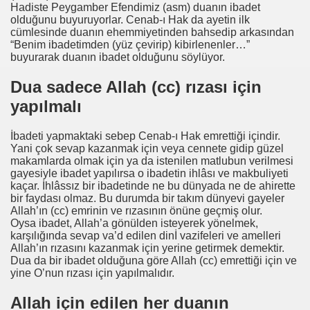
Hadiste Peygamber Efendimiz (asm) duanın ibadet
olduğunu buyuruyorlar. Cenab-ı Hak da ayetin ilk
cümlesinde duanın ehemmiyetinden bahsedip arkasından
“Benim ibadetimden (yüz çevirip) kibirlenenler…”
buyurarak duanın ibadet olduğunu söylüyor.
Dua sadece Allah (cc) rızası için
yapılmalı
İbadeti yapmaktaki sebep Cenab-ı Hak emrettiği içindir.
Yani çok sevap kazanmak için veya cennete gidip güzel
makamlarda olmak için ya da istenilen matlubun verilmesi
gayesiyle ibadet yapılırsa o ibadetin ihlâsı ve makbuliyeti
kaçar. İhlâssız bir ibadetinde ne bu dünyada ne de ahirette
bir faydası olmaz. Bu durumda bir takım dünyevi gayeler
Allah’ın (cc) emrinin ve rızasının önüne geçmiş olur.
Oysa ibadet, Allah’a gönülden isteyerek yönelmek,
karşılığında sevap va’d edilen dinİ vazifeleri ve amelleri
Allah’ın rızasını kazanmak için yerine getirmek demektir.
Dua da bir ibadet olduğuna göre Allah (cc) emrettiği için ve
yine O’nun rızası için yapılmalıdır.
Allah için edilen her duanın