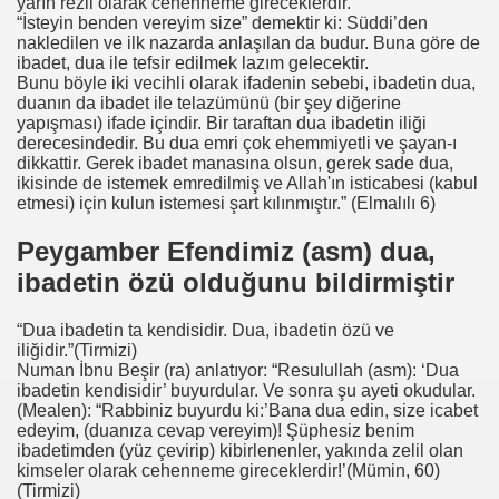
yarın rezil olarak cehenneme gireceklerdir.
“İsteyin benden vereyim size” demektir ki: Süddi’den
nakledilen ve ilk nazarda anlaşılan da budur. Buna göre de
ibadet, dua ile tefsir edilmek lazım gelecektir.
Bunu böyle iki vecihli olarak ifadenin sebebi, ibadetin dua,
duanın da ibadet ile telazümünü (bir şey diğerine
yapışması) ifade içindir. Bir taraftan dua ibadetin iliği
derecesindedir. Bu dua emri çok ehemmiyetli ve şayan-ı
dikkattir. Gerek ibadet manasına olsun, gerek sade dua,
ikisinde de istemek emredilmiş ve Allah'ın isticabesi (kabul
etmesi) için kulun istemesi şart kılınmıştır.” (Elmalılı 6)
Peygamber Efendimiz (asm) dua,
ibadetin özü olduğunu bildirmiştir
“Dua ibadetin ta kendisidir. Dua, ibadetin özü ve
iliğidir.”(Tirmizi)
Numan İbnu Beşir (ra) anlatıyor: “Resulullah (asm): ‘Dua
ibadetin kendisidir’ buyurdular. Ve sonra şu ayeti okudular.
(Mealen): “Rabbiniz buyurdu ki:’Bana dua edin, size icabet
edeyim, (duanıza cevap vereyim)! Şüphesiz benim
ibadetimden (yüz çevirip) kibirlenenler, yakında zelil olan
kimseler olarak cehenneme gireceklerdir!’(Mümin, 60)
(Tirmizi)