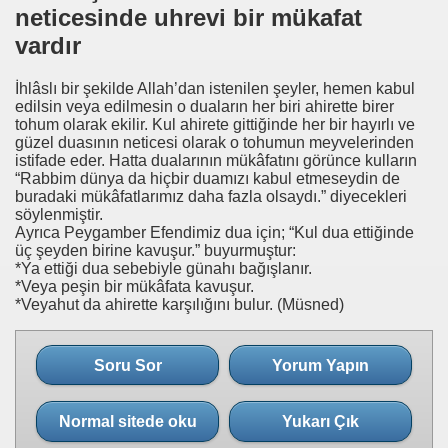
neticesinde uhrevi bir mükafat
vardır
İhlâslı bir şekilde Allah’dan istenilen şeyler, hemen kabul
edilsin veya edilmesin o duaların her biri ahirette birer
tohum olarak ekilir. Kul ahirete gittiğinde her bir hayırlı ve
güzel duasının neticesi olarak o tohumun meyvelerinden
istifade eder. Hatta dualarının mükâfatını görünce kulların
“Rabbim dünya da hiçbir duamızı kabul etmeseydin de
buradaki mükâfatlarımız daha fazla olsaydı.” diyecekleri
söylenmiştir.
Ayrıca Peygamber Efendimiz dua için; “Kul dua ettiğinde
üç şeyden birine kavuşur.” buyurmuştur:
*Ya ettiği dua sebebiyle günahı bağışlanır.
*Veya peşin bir mükâfata kavuşur.
*Veyahut da ahirette karşılığını bulur. (Müsned)
Soru Sor
Yorum Yapın
Normal sitede oku
Yukarı Çık