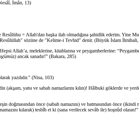
Nesâî, İmân, 13)
esûlühu = Allah'dan başka ilah olmadığına şahidlik ederim. Yine Muha
 Resûlüllah" sözüne de "Kelime-i Tevhid" denir. (Büyük İslam İlmihal
Hepsi Allah’a, meleklerine, kitablarına ve peygamberlerine: “Peygamber
üş
(ümüz)
ancak sanadır!” (Bakara, 285)
larak yazılıdır." (Nisa, 103)
 edin (akşam, yatsı ve sabah namazlarını kılın)! Hâlbuki göklerde ve 
eşin doğmasından önce (sabah namazını) ve batmasından önce (ikindi na
 namazını kılarak)
tesbîh
et
ki
(sana
verilecek
sevâb
ile)
hoşnûd olasın!"