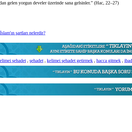
ardan gelen yorgun develer üzerinde sana gelsinler.” (Hac, 22–27)
İslam'ın şartları nelerdir?
elimei şehadet
,
şehadet
,
kelimei şehadet getirmek
,
hacca gitmek
,
ibad