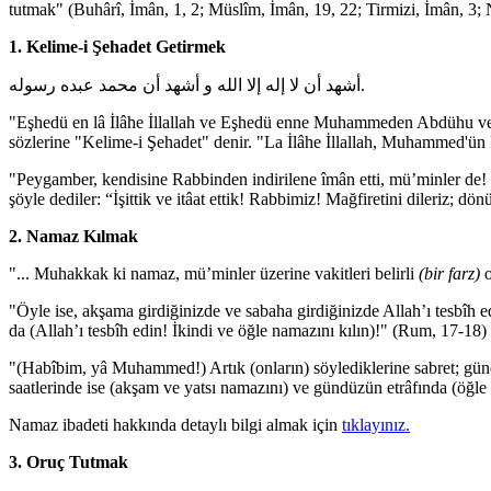
tutmak" (Buhârî, İmân, 1, 2; Müslîm, İmân, 19, 22; Tirmizi, İmân, 3; 
1. Kelime-i Şehadet Getirmek
أشهد أن لا إله إلا الله و أشهد أن محمد عبده رسوله.
"Eşhedü en lâ İlâhe İllallah ve Eşhedü enne Muhammeden Abdühu ve R
sözlerine "Kelime-i Şehadet" denir. "La İlâhe İllallah, Muhammed'ün
"Peygamber, kendisine Rabbinden indirilene îmân etti, mü’minler de! 
şöyle dediler: “İşittik ve itâat ettik! Rabbimiz! Mağfiretini dileriz; dön
2. Namaz Kılmak
"... Muhakkak ki namaz, mü’minler üzerine vakitleri belirli
(bir farz)
o
"Öyle ise, akşama girdiğinizde ve sabaha girdiğinizde Allah’ı tesbîh
da (Allah’ı tesbîh edin! İkindi ve öğle namazını kılın)!" (Rum, 17-18)
"(Habîbim, yâ Muhammed!) Artık (onların) söylediklerine sabret; gün
saatlerinde ise (akşam ve yatsı namazını) ve gündüzün etrâfında (öğle
Namaz ibadeti hakkında detaylı bilgi almak için
tıklayınız.
3. Oruç Tutmak