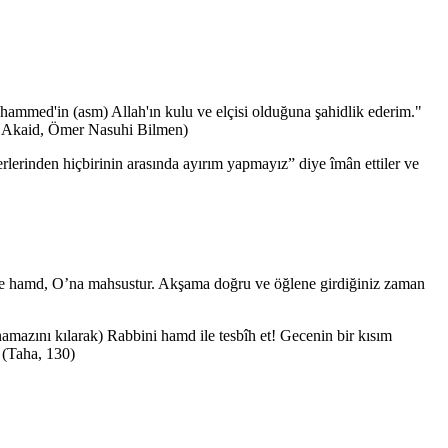
mmed'in (asm) Allah'ın kulu ve elçisi olduğuna şahidlik ederim."
i, Akaid, Ömer Nasuhi Bilmen)
lerinden hiçbirinin arasında ayırım yapmayız” diye îmân ettiler ve
yerde hamd, O’na mahsustur. Akşama doğru ve öğlene girdiğiniz zaman
mazını kılarak) Rabbini hamd ile tesbîh et! Gecenin bir kısım
 (Taha, 130)