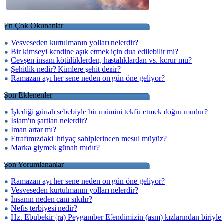
En Çok Okunanlar
Vesveseden kurtulmanın yolları nelerdir?
Bir kimseyi kendine aşık etmek için dua edilebilir mi?
Cevşen insanı kötülüklerden, hastalıklardan vs. korur mu?
Şehitlik nedir? Kimlere şehit denir?
Ramazan ayı her sene neden on gün öne geliyor?
Son Eklenenler
İşlediği günah sebebiyle bir mümini tekfir etmek doğru mudur?
İslam'ın şartları nelerdir?
İman artar mı?
Etrafımızdaki ihtiyaç sahiplerinden mesul müyüz?
Marka giymek günah mıdır?
Son Yorumlananlar
Ramazan ayı her sene neden on gün öne geliyor?
Vesveseden kurtulmanın yolları nelerdir?
İnsanın neden canı sıkılır?
Nefis terbiyesi nedir?
Hz. Ebubekir (ra) Peygamber Efendimizin (asm) kızlarından biriyle