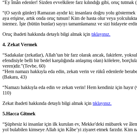
“Ey îmân edenler! Sizden evvelkilere farz kılındığı gibi, oruç tutmak (s
“(O sayılı günler) Ramazan ayıdır ki; insanlara doğru yolu göstermek v
aya erişirse, artık onda oruç tutsun! Kim de hasta olur veya yolculukta
istemez. İşte (bütün bunlar) sayıyı tamamlamanız ve sizi hidayete erdi
Oruç ibadeti hakkında detaylı bilgi almak için
tıklayınız.
4.
Zekat Vermek
“Sadakalar (zekatlar), Allah’tan bir farz olarak ancak, fakirlere, yoksu
efendisiyle belli bir bedel karşılığında anlaşmış olan) kölelere, borç
veren)dir.”(Tevbe, 60)
“Hem namazı hakkıyla eda edin, zekatı verin ve rükû edenlerle berab
(Bakara, 43)
“Namazı hakkıyla eda edin ve zekatı verin! Hem kendiniz için hayır (v
110)
Zekat ibadeti hakkında detaylı bilgi almak için
tıklayınız.
5.Hacca Gitmek
“Şüphesiz ki insanlar için ilk kurulan ev, Mekke'deki mübarek ve âlem
yol bulabilen kimseye Allah için Kâbe’yi ziyaret etmek farzdır. Kim 