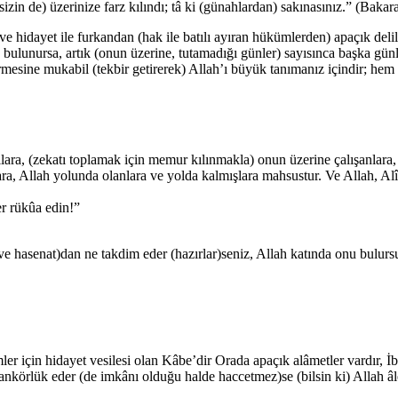
izin de) üzerinize farz kılındı; tâ ki (günahlardan) sakınasınız.” (Bakar
e hidayet ile furkandan (hak ile batılı ayıran hükümlerden) apaçık delil
 bulunursa, artık (onun üzerine, tutamadığı günler) sayısınca başka günle
rmesine mukabil (tekbir getirerek) Allah’ı büyük tanımanız içindir; hem 
llara, (zekatı toplamak için memur kılınmakla) onun üzerine çalışanlara, 
lulara, Allah yolunda olanlara ve yolda kalmışlara mahsustur. Ve Allah,
er rükûa edin!”
e hasenat)dan ne takdim eder (hazırlar)seniz, Allah katında onu bulurs
ler için hidayet vesilesi olan Kâbe’dir Orada apaçık alâmetler vardır,
nankörlük eder (de imkânı olduğu halde haccetmez)se (bilsin ki) Allah â