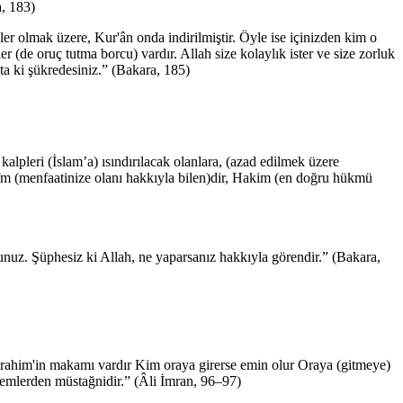
a, 183)
ler olmak üzere, Kur'ân onda indirilmiştir. Öyle ise içinizden kim o
r (de oruç tutma borcu) vardır. Allah size kolaylık ister ve size zorluk
ta ki şükredesiniz.” (Bakara, 185)
kalpleri (İslam’a) ısındırılacak olanlara, (azad edilmek üzere
 Alîm (menfaatinize olanı hakkıyla bilen)dir, Hakim (en doğru hükmü
unuz. Şüphesiz ki Allah, ne yaparsanız hakkıyla görendir.” (Bakara,
 İbrahim'in makamı vardır Kim oraya girerse emin olur Oraya (gitmeye)
lemlerden müstağnidir.” (Âli İmran, 96–97)