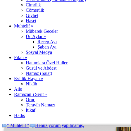
Cimrilik
Cömertlik
Gıybet
Haset
Muhtelif »
Mübarek Geceler
Üç Aylar »
Recep Ayı
Şaban Ayı
Sosyal Medya
Fıkıh »
Hanımlara Özel Haller
Gusül ve Abdest
Namaz (Salat)
Evlilik Hayatı »
Nikâh
Aile
Ramazan-ı Şerif »
Oruç
Teravih Namazı
İtikaf
Hadis
" Muhtelif "
Henüz yorum yapılmamış.