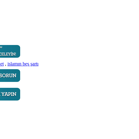
et
,
islamın beş şartı