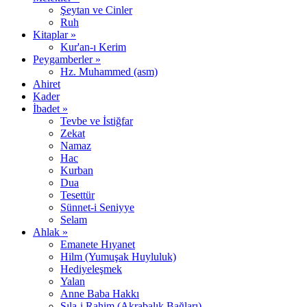
Şeytan ve Cinler
Ruh
Kitaplar »
Kur'an-ı Kerim
Peygamberler »
Hz. Muhammed (asm)
Ahiret
Kader
İbadet »
Tevbe ve İstiğfar
Zekat
Namaz
Hac
Kurban
Dua
Tesettür
Sünnet-i Seniyye
Selam
Ahlak »
Emanete Hıyanet
Hilm (Yumuşak Huyluluk)
Hediyeleşmek
Yalan
Anne Baba Hakkı
Sıla-i Rahim (Akrabalık Bağları)