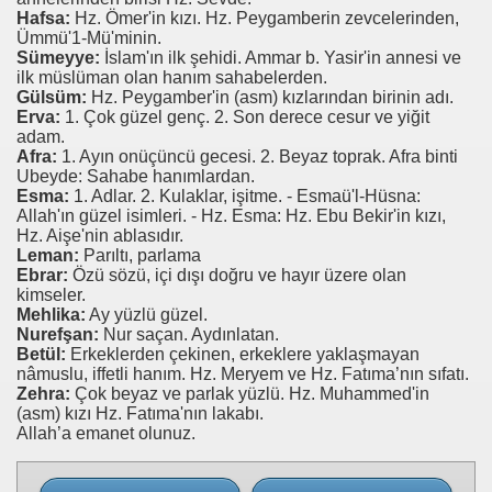
Hafsa:
Hz. Ömer'in kızı. Hz. Peygamberin zevcelerinden,
Ümmü'1-Mü'minin.
Sümeyye:
İslam'ın ilk şehidi. Ammar b. Yasir'in annesi ve
ilk müslüman olan hanım sahabelerden.
Gülsüm:
Hz. Peygamber'in (asm) kızlarından birinin adı.
Erva:
1. Çok güzel genç. 2. Son derece cesur ve yiğit
adam.
Afra:
1. Ayın onüçüncü gecesi. 2. Beyaz toprak. Afra binti
Ubeyde: Sahabe hanımlardan.
Esma:
1. Adlar. 2. Kulaklar, işitme. - Esmaü'l-Hüsna:
Allah'ın güzel isimleri. - Hz. Esma: Hz. Ebu Bekir'in kızı,
Hz. Aişe'nin ablasıdır.
Leman:
Parıltı, parlama
Ebrar:
Özü sözü, içi dışı doğru ve hayır üzere olan
kimseler.
Mehlika:
Ay yüzlü güzel.
Nurefşan:
Nur saçan. Aydınlatan.
Betül:
Erkeklerden çekinen, erkeklere yaklaşmayan
nâmuslu, iffetli hanım. Hz. Meryem ve Hz. Fatıma’nın sıfatı.
Zehra:
Çok beyaz ve parlak yüzlü. Hz. Muhammed'in
(asm) kızı Hz. Fatıma'nın lakabı.
Allah’a emanet olunuz.