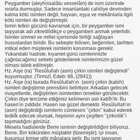
Peygamber (aleyhissalâtu vesselâm) de isim üzerinde
ısrarla durmuştur. Sadece insanlardaki cahiliye devrinden
kalma kötü isimleri değil, hayvan, eşya ve mekânlarla ilgili
kötü isimleri de değiştirmiştir.
İsmin telkin gücünü kavramak için, bir peygamber ismi
taşıyarak adı zikredildikçe o peygamberi anmak yeterlidir.
İsimler ümmet ve millet içerisinde birliği sağlayan
hususlardan biridir. Bu sebeple bilinen, beğenilen, tarihten
intikal eden müşterek isimlerin korunması gerekir.
Yukarıdaki hadiste, kıyamet günü isimlerimizle
çağrılacağımız sebebi gösterilerek isimlerimizin güzel
olması taleb edilmiştir.
Hz. Aişe (ra) "Resûlullah (asm) çirkin isimleri değiştirirdi"
buyurmuştur. (Tirmizî, Edeb: 66, (2841))
Hz. Aişe (ra) burada Resûlullah'ın (asm) çirkin (kabih)
isimleri değiştirme prensibini belirtiyor. Arkadan gelecek
rivayetlerde, değiştirilen isimlerden örnekler görülecektir.
Çirkin diye tercüme ettiğimiz kelimenin aslı kabîh'tir. Bu
hasen'in zıddıdır. Hasen ise güzel demektir. Resûlullah'ın
(asm) değiştirdiği isimlerin cümlesini "çirkin" kabul ederek
tedkîk edecek olursak, hepsinin aynı çeşitten "çirkinlik"i
taşımadığını görürüz.
Mesela hadislerde Berre isminin değiştirildiğini biliyoruz.
Berre, Birr kökünden müştaktır (türemiştir); iyi insan,
kusursuz kimse gibi mânalara gelir. Bu ismi taşıyanın