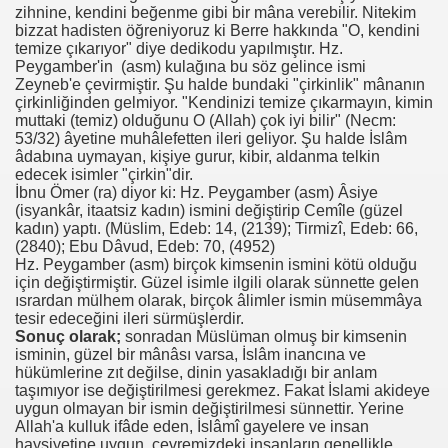
zihnine, kendini beğenme gibi bir mâna verebilir. Nitekim
bizzat hadisten öğreniyoruz ki Berre hakkında "O, kendini
temize çıkarıyor" diye dedikodu yapılmıştır. Hz.
Peygamber'in (asm) kulağına bu söz gelince ismi
Zeyneb'e çevirmiştir. Şu halde bundaki "çirkinlik" mânanın
çirkinliğinden gelmiyor. "Kendinizi temize çıkarmayın, kimin
muttaki (temiz) olduğunu O (Allah) çok iyi bilir" (Necm:
53/32) âyetine muhâlefetten ileri geliyor. Şu halde İslâm
âdabına uymayan, kişiye gurur, kibir, aldanma telkin
edecek isimler "çirkin"dir.
İbnu Ömer (ra) diyor ki: Hz. Peygamber (asm) Âsiye
(isyankâr, itaatsiz kadın) ismini değiştirip Cemîle (güzel
kadın) yaptı. (Müslim, Edeb: 14, (2139); Tirmizî, Edeb: 66,
(2840); Ebu Dâvud, Edeb: 70, (4952)
Hz. Peygamber (asm) birçok kimsenin ismini kötü olduğu
için değiştirmiştir. Güzel isimle ilgili olarak sünnette gelen
ısrardan mülhem olarak, birçok âlimler ismin müsemmâya
tesir edeceğini ileri sürmüşlerdir.
Sonuç olarak;
sonradan Müslüman olmuş bir kimsenin
isminin, güzel bir mânâsı varsa, İslâm inancına ve
hükümlerine zıt değilse, dinin yasakladığı bir anlam
taşımıyor ise değiştirilmesi gerekmez. Fakat İslami akideye
uygun olmayan bir ismin değiştirilmesi sünnettir. Yerine
Allah'a kulluk ifâde eden, İslâmî gayelere ve insan
haysiyetine uygun, çevremizdeki insanların genellikle