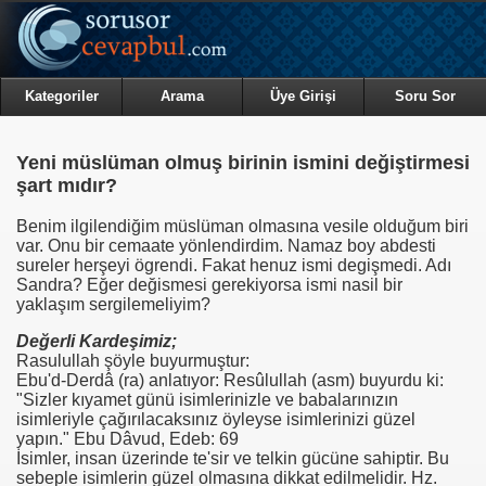
Kategoriler
Arama
Üye Girişi
Soru Sor
Yeni müslüman olmuş birinin ismini değiştirmesi
şart mıdır?
Benim ilgilendiğim müslüman olmasına vesile olduğum biri
var. Onu bir cemaate yönlendirdim. Namaz boy abdesti
sureler herşeyi ögrendi. Fakat henuz ismi degişmedi. Adı
Sandra? Eğer değismesi gerekiyorsa ismi nasil bir
yaklaşım sergilemeliyim?
Değerli Kardeşimiz;
Rasulullah şöyle buyurmuştur:
Ebu'd-Derdâ (ra) anlatıyor: Resûlullah (asm) buyurdu ki:
"Sizler kıyamet günü isimlerinizle ve babalarınızın
isimleriyle çağırılacaksınız öyleyse isimlerinizi güzel
yapın." Ebu Dâvud, Edeb: 69
İsimler, insan üzerinde te'sir ve telkin gücüne sahiptir. Bu
sebeple isimlerin güzel olmasına dikkat edilmelidir. Hz.