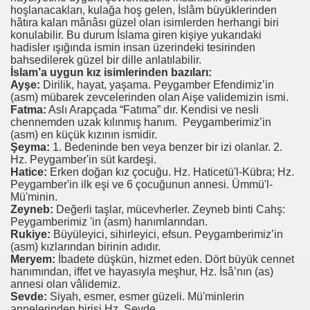
hoşlanacakları, kulağa hoş gelen, İslâm büyüklerinden
hâtıra kalan mânâsı güzel olan isimlerden herhangi biri
konulabilir. Bu durum İslama giren kişiye yukarıdaki
hadisler ışığında ismin insan üzerindeki tesirinden
bahsedilerek güzel bir dille anlatılabilir.
İslam’a uygun kız isimlerinden bazıları:
Ayşe:
Dirilik, hayat, yaşama. Peygamber Efendimiz’in
(asm) mübarek zevcelerinden olan Aişe validemizin ismi.
Fatma:
Aslı Arapçada “Fatıma” dır. Kendisi ve nesli
chennemden uzak kılınmış hanım. Peygamberimiz’in
(asm) en küçük kızının ismidir.
Şeyma:
1. Bedeninde ben veya benzer bir izi olanlar. 2.
Hz. Peygamber'in süt kardeşi.
Hatice:
Erken doğan kız çocuğu. Hz. Haticetü'l-Kübra; Hz.
Peygamber'in ilk eşi ve 6 çocuğunun annesi. Ümmü'l-
Mü'minin.
Zeyneb:
Değerli taşlar, mücevherler. Zeyneb binti Cahş:
Peygamberimiz 'in (asm) hanımlarından.
Rukiye:
Büyüleyici, sihirleyici, efsun. Peygamberimiz’in
(asm) kızlarından birinin adıdır.
Meryem:
İbadete düşkün, hizmet eden. Dört büyük cennet
hanımından, iffet ve hayasıyla meşhur, Hz. İsâ’nın (as)
annesi olan vâlidemiz.
Sevde:
Siyah, esmer, esmer güzeli. Mü'minlerin
annelerinden birisi Hz. Sevde.