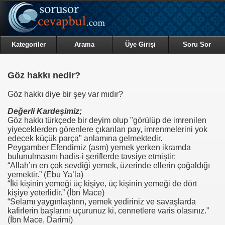
Kategoriler
Arama
Üye Girişi
Soru Sor
Göz hakkı nedir?
Göz hakkı diye bir şey var mıdır?
Değerli Kardeşimiz;
Göz hakkı türkçede bir deyim olup "görülüp de imrenilen
yiyeceklerden görenlere çıkarılan pay, imrenmelerini yok
edecek küçük parça" anlamına gelmektedir.
Peygamber Efendimiz (asm) yemek yerken ikramda
bulunulmasını hadis-i şeriflerde tavsiye etmiştir:
“Allah’ın en çok sevdiği yemek, üzerinde ellerin çoğaldığı
yemektir.” (Ebu Ya’la)
“İki kişinin yemeği üç kişiye, üç kişinin yemeği de dört
kişiye yeterlidir.” (İbn Mace)
“Selamı yaygınlaştırın, yemek yediriniz ve savaşlarda
kafirlerin başlarını uçurunuz ki, cennetlere varis olasınız.”
(İbn Mace, Darimi)