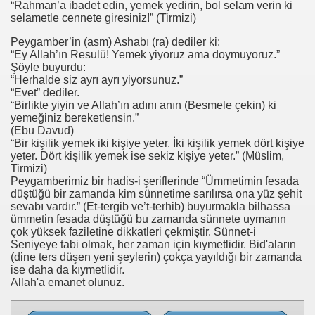
“Rahman’a ibadet edin, yemek yedirin, bol selam verin ki
selametle cennete giresiniz!” (Tirmizi)
Peygamber’in (asm) Ashabı (ra) dediler ki:
“Ey Allah’ın Resulü! Yemek yiyoruz ama doymuyoruz.”
Şöyle buyurdu:
“Herhalde siz ayrı ayrı yiyorsunuz.”
“Evet” dediler.
“Birlikte yiyin ve Allah’ın adını anın (Besmele çekin) ki
yemeğiniz bereketlensin.”
(Ebu Davud)
“Bir kişilik yemek iki kişiye yeter. İki kişilik yemek dört kişiye
yeter. Dört kişilik yemek ise sekiz kişiye yeter.” (Müslim,
Tirmizi)
Peygamberimiz bir hadis-i şeriflerinde “Ümmetimin fesada
düştüğü bir zamanda kim sünnetime sarılırsa ona yüz şehit
sevabı vardır.” (Et-tergib ve’t-terhib) buyurmakla bilhassa
ümmetin fesada düştüğü bu zamanda sünnete uymanın
çok yüksek faziletine dikkatleri çekmiştir. Sünnet-i
Seniyeye tabi olmak, her zaman için kıymetlidir. Bid'aların
(dine ters düşen yeni şeylerin) çokça yayıldığı bir zamanda
ise daha da kıymetlidir.
Allah'a emanet olunuz.