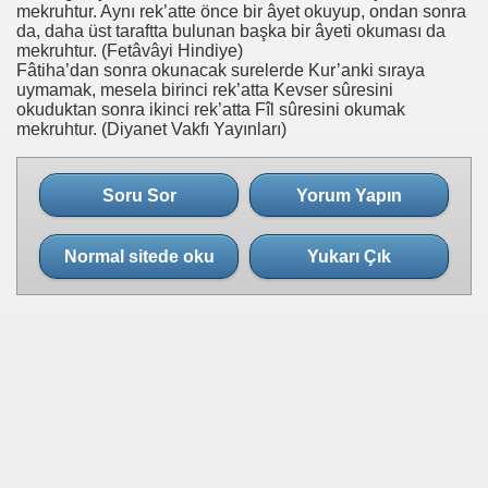
mekruhtur. Aynı rek’atte önce bir âyet okuyup, ondan sonra
da, daha üst taraftta bulunan başka bir âyeti okuması da
mekruhtur. (Fetâvâyi Hindiye)
Fâtiha’dan sonra okunacak surelerde Kur’anki sıraya
uymamak, mesela birinci rek’atta Kevser sûresini
okuduktan sonra ikinci rek’atta Fîl sûresini okumak
mekruhtur. (Diyanet Vakfı Yayınları)
Soru Sor
Yorum Yapın
Normal sitede oku
Yukarı Çık