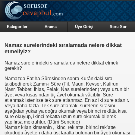
Kategoriler
Arama
Üye Girişi
Soru Sor
Namaz surelerindeki sıralamada nelere dikkat
etmeliyiz?
Namaz surelerindeki sıramalarda nelere dikkat etmek
gerekir?
Namazda Fatiha Sûresinden sonra Kurân'daki sıra
takibedilerek Zamm-ı Sûre (Fil, Maun, Kevser, Kafirun,
Nasr, Tebbet, İhlas, Felak, Nas surelerinden) veya uzun bir
âyet veya kısasından üç âyet okumak vâcibtir. Sure
atlanmak istenirse tek sure atlanmaz. En az iki sure atlanır.
Veya daha fazla. Tek sure atlamak, surelerin sırasını
aşağıdan yukarıya doğru okumak veya birinci rekâtta kısa
sure okuyup, ikinci rekatta uzun sure okumak bilerek
yapılırsa mekruhtur. (Dürri Sencide)
Namaz kılan kimsenin , ikinci rek’atte, birinci rek’atte
okuduğu âyetten daha üst tarafta bulunan bir âyeti okuması