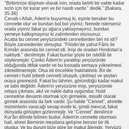
"Birbirinize düşman olarak inin, orada belirli bir vakte kadar
sizin için bir karar yeri ve bir nasib vardır." dedik.” (Bakara,
35-36)
Cenab-ı Allah, Adem'e buyurmuş ki, eşinle beraber bu
cennette otur ve bundan bol bol yiyiniz. Nerede isterseniz
orada yiyiniz fakat şu ağaca yaklaşmayınız, bundan
yemeye kalkışmayınız ki zalimlerden olursunuz.
Acaba bu cennet yeryüzündeki cennetlerden biri mi idi?
Böyle zannedenler olmuştur. "Filistin'de yahut Fâris ile
Kirmân arasında bir cennet idi. İnişi de oradan Hindistan'a
nakliydi." denilmiştir. Fakat bunlar şöyle bir istidlâl ile
söylenmiştir: Çünkü Âdem'in yaratılışı yeryüzünde
olduğunda ittifak vardır ve bu kıssada semaya yükselmesi
zikredilmemiştir. Olsa idi öncelikle hatırlatılırdı. Bir de
cennet-i huld (ebedi cennet) olsaydı, çıkılmaz ve şeytan
oraya giremezdi. Fakat bu tahmin, göründüğü kadar makul
ve tabii değildir. Âdem'in yeryüzüne inişi, yeryüzünde
ortaya çıkması, akıl ve nakle daha uygundur. Huld
cennetine devamlı oturmak için girmekle, misafir olarak
girmek arasında da fark vardır. Şu halde "Cennet", ahirette
müminlerin varacağı sevap evidir ki, şimdi mevcut, fakat
dünyada görüşten gizlenmiştir. Ve "Cennet" denilince
Kur'ân dilinde bilinen budur. Âdem'in cennette oturması
hali, ahiret âleminin meydana gelişine benzer bir ilk
oluştur. Ve bu durum bize göre bir makul âlemdir. Yeryüzü