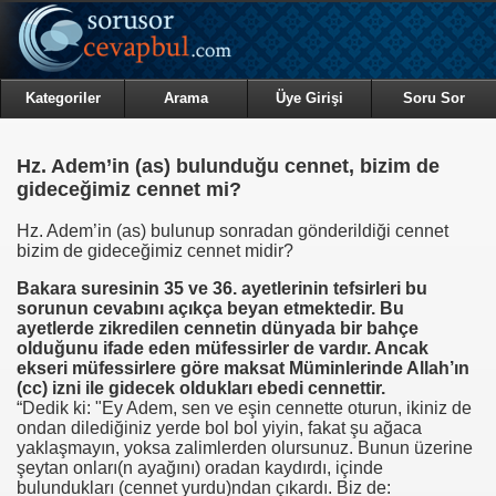
Kategoriler
Arama
Üye Girişi
Soru Sor
Hz. Adem’in (as) bulunduğu cennet, bizim de
gideceğimiz cennet mi?
Hz. Adem’in (as) bulunup sonradan gönderildiği cennet
bizim de gideceğimiz cennet midir?
Bakara suresinin 35 ve 36. ayetlerinin tefsirleri bu
sorunun cevabını açıkça beyan etmektedir. Bu
ayetlerde zikredilen cennetin dünyada bir bahçe
olduğunu ifade eden müfessirler de vardır. Ancak
ekseri müfessirlere göre maksat Müminlerinde Allah’ın
(cc) izni ile gidecek oldukları ebedi cennettir.
“Dedik ki: "Ey Adem, sen ve eşin cennette oturun, ikiniz de
ondan dilediğiniz yerde bol bol yiyin, fakat şu ağaca
yaklaşmayın, yoksa zalimlerden olursunuz. Bunun üzerine
şeytan onları(n ayağını) oradan kaydırdı, içinde
bulundukları (cennet yurdu)ndan çıkardı. Biz de: